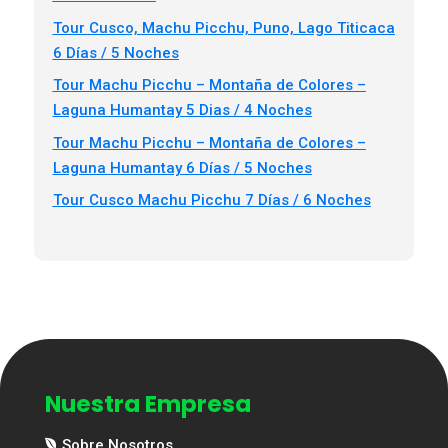
Tour Cusco, Machu Picchu, Puno, Lago Titicaca
6 Días / 5 Noches
Tour Machu Picchu – Montaña de Colores –
Laguna Humantay 5 Dias / 4 Noches
Tour Machu Picchu – Montaña de Colores –
Laguna Humantay 6 Días / 5 Noches
Tour Cusco Machu Picchu 7 Días / 6 Noches
Nuestra Empresa
Sobre Nosotros